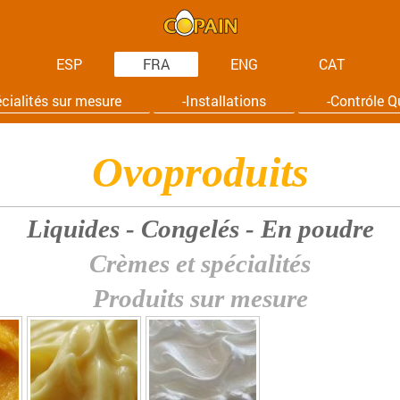
ESP
FRA
ENG
CAT
cialités sur mesure
-Installations
-Contróle Q
Ovoproduits
Liquides - Congelés - En poudre
Crèmes et spécialités
Produits sur mesure